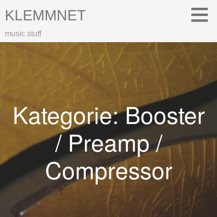
Zum
KLEMMNET
Inhalt
springen
music stuff
Kategorie: Booster
/ Preamp /
Compressor