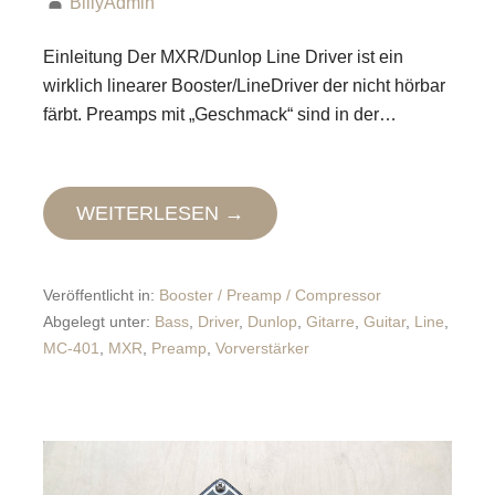
BillyAdmin
Einleitung Der MXR/Dunlop Line Driver ist ein
wirklich linearer Booster/LineDriver der nicht hörbar
färbt. Preamps mit „Geschmack“ sind in der…
WEITERLESEN →
Veröffentlicht in:
Booster / Preamp / Compressor
Abgelegt unter:
Bass
,
Driver
,
Dunlop
,
Gitarre
,
Guitar
,
Line
,
MC-401
,
MXR
,
Preamp
,
Vorverstärker