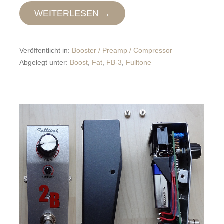
WEITERLESEN →
Veröffentlicht in:
Booster / Preamp / Compressor
Abgelegt unter:
Boost
,
Fat
,
FB-3
,
Fulltone