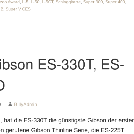
zoo Award
,
L-5
,
L-50
,
L-5CT
,
Schlaggitarre
,
Super 300
,
Super 400
,
JB
,
Super V CES
ibson ES-330T, ES-
D
0
BillyAdmin
 hat die ES-330T die günstigste Gibson der erste
en gerufene Gibson Thinline Serie, die ES-225T