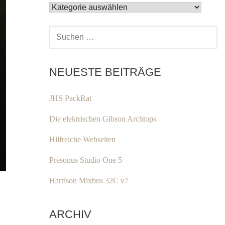
KATEGORIEN
SUCHEN
NACH:
NEUESTE BEITRÄGE
JHS PackRat
Die elektrischen Gibson Archtops
Hilfreiche Webseiten
Presonus Studio One 5
Harrison Mixbus 32C v7
ARCHIV