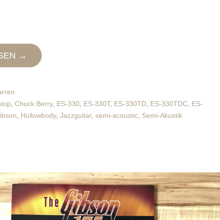
SEN →
arren
htop
,
Chuck Berry
,
ES-330
,
ES-330T
,
ES-330TD
,
ES-330TDC
,
ES-
ibson
,
Hollowbody
,
Jazzguitar
,
semi-acoustic
,
Semi-Akustik