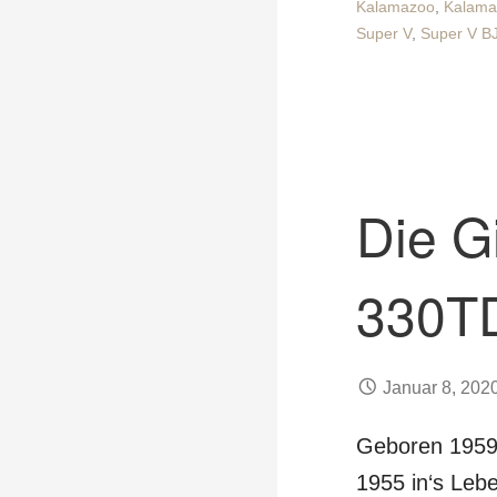
Kalamazoo
,
Kalama
Super V
,
Super V B
Die G
330T
Januar 8, 202
Geboren 1959,
1955 in‘s Leb