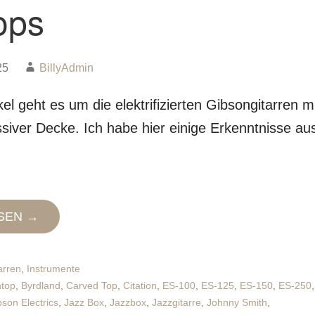
ops
25
BillyAdmin
kel geht es um die elektrifizierten Gibsongitarren m
siver Decke. Ich habe hier einige Erkenntnisse au
SEN →
arren
,
Instrumente
htop
,
Byrdland
,
Carved Top
,
Citation
,
ES-100
,
ES-125
,
ES-150
,
ES-250
,
bson Electrics
,
Jazz Box
,
Jazzbox
,
Jazzgitarre
,
Johnny Smith
,