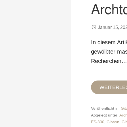
Archt
Januar 15, 20
In diesem Arti
gewölbter mas
Recherchen…
WEITERLE
Veröffentlicht in:
Git
Abgelegt unter:
Arc
ES-300
,
Gibson
,
Gi