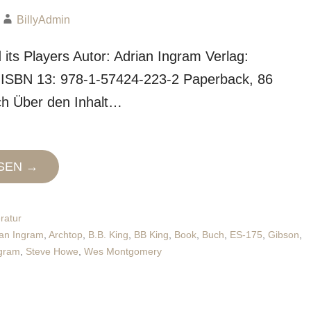
BillyAdmin
d its Players Autor: Adrian Ingram Verlag:
 ISBN 13: 978-1-57424-223-2 Paperback, 86
sch Über den Inhalt…
SEN →
eratur
ian Ingram
,
Archtop
,
B.B. King
,
BB King
,
Book
,
Buch
,
ES-175
,
Gibson
,
gram
,
Steve Howe
,
Wes Montgomery