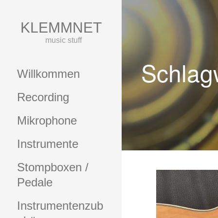
Zum
Inhalt
KLEMMNET
springen
music stuff
Schlag
Willkommen
Recording
Mikrophone
Instrumente
Stompboxen /
Pedale
Instrumentenzub