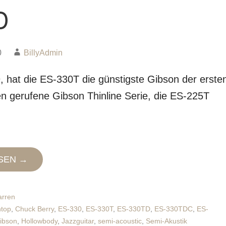
D
0
BillyAdmin
 hat die ES-330T die günstigste Gibson der erste
en gerufene Gibson Thinline Serie, die ES-225T
SEN →
arren
htop
,
Chuck Berry
,
ES-330
,
ES-330T
,
ES-330TD
,
ES-330TDC
,
ES-
ibson
,
Hollowbody
,
Jazzguitar
,
semi-acoustic
,
Semi-Akustik