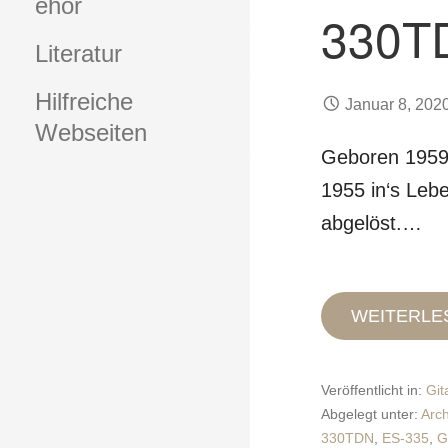
ehör
330T
Literatur
Hilfreiche
Januar 8, 202
Webseiten
Geboren 1959,
1955 in‘s Leb
abgelöst.…
WEITERLE
Veröffentlicht in:
Git
Abgelegt unter:
Arc
330TDN
,
ES-335
,
G