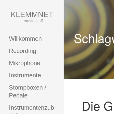
Zum
Inhalt
KLEMMNET
springen
music stuff
Schlag
Willkommen
Recording
Mikrophone
Instrumente
Stompboxen /
Pedale
Die G
Instrumentenzub