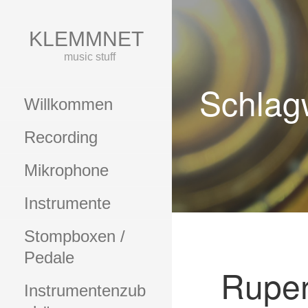
Zum
Inhalt
KLEMMNET
springen
music stuff
Schlag
Willkommen
Recording
Mikrophone
Instrumente
Stompboxen /
Pedale
Ruper
Instrumentenzub