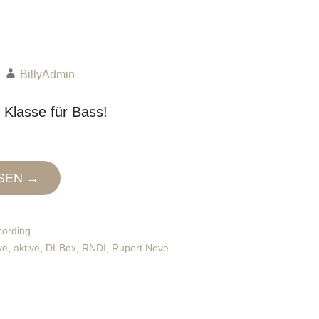
BillyAdmin
 Klasse für Bass!
SEN →
ording
ve
,
aktive
,
DI-Box
,
RNDI
,
Rupert Neve