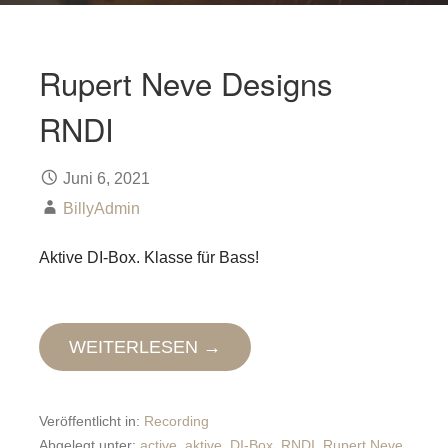
Rupert Neve Designs
RNDI
Juni 6, 2021
BillyAdmin
Aktive DI-Box. Klasse für Bass!
WEITERLESEN →
Veröffentlicht in:
Recording
Abgelegt unter:
active
,
aktive
,
DI-Box
,
RNDI
,
Rupert Neve