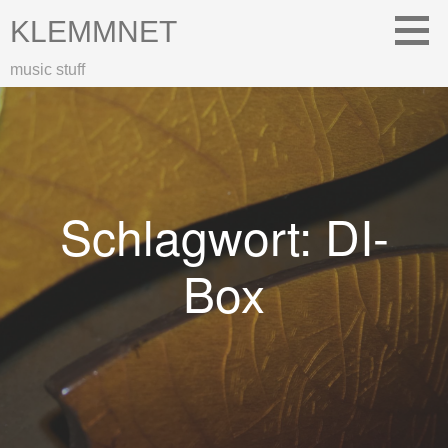
Zum
KLEMMNET
Inhalt
springen
music stuff
Schlagwort: DI-
Box