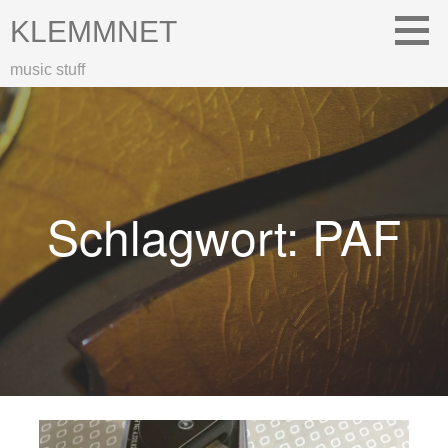
Zum
KLEMMNET
Inhalt
springen
music stuff
Schlagwort: PAF