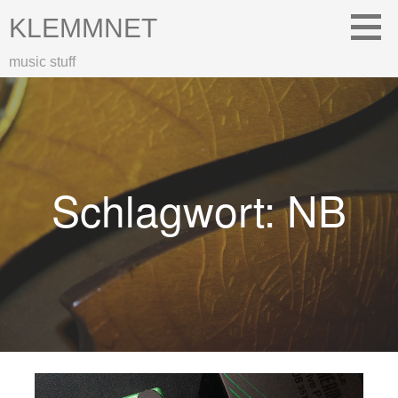
Zum
KLEMMNET
Inhalt
springen
music stuff
Schlagwort: NB