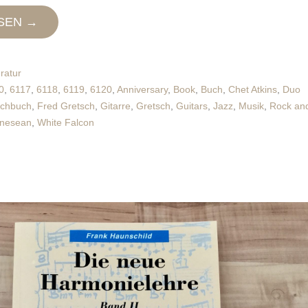
SEN →
eratur
0
,
6117
,
6118
,
6119
,
6120
,
Anniversary
,
Book
,
Buch
,
Chet Atkins
,
Duo
chbuch
,
Fred Gretsch
,
Gitarre
,
Gretsch
,
Guitars
,
Jazz
,
Musik
,
Rock an
nesean
,
White Falcon