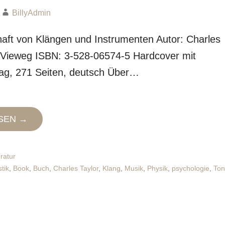
BillyAdmin
aft von Klängen und Instrumenten Autor: Charles
: Vieweg ISBN: 3-528-06574-5 Hardcover mit
ag, 271 Seiten, deutsch Über…
SEN →
eratur
tik
,
Book
,
Buch
,
Charles Taylor
,
Klang
,
Musik
,
Physik
,
psychologie
,
Ton