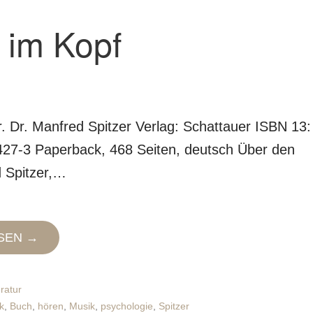
 im Kopf
r. Dr. Manfred Spitzer Verlag: Schattauer ISBN 13:
27-3 Paperback, 468 Seiten, deutsch Über den
d Spitzer,…
SEN →
eratur
k
,
Buch
,
hören
,
Musik
,
psychologie
,
Spitzer