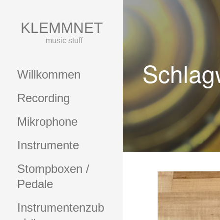
Zum
Inhalt
KLEMMNET
springen
music stuff
Schlag
Willkommen
Recording
Mikrophone
Instrumente
Stompboxen /
Pedale
Instrumentenzub