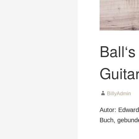
Ball‘
Guita
BillyAdmin
Autor: Edward
Buch, gebunde