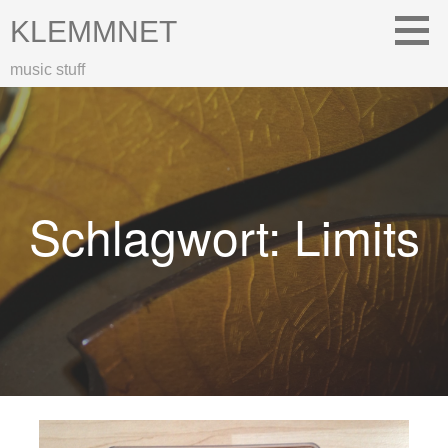
Zum
KLEMMNET
Inhalt
springen
music stuff
Schlagwort: Limits