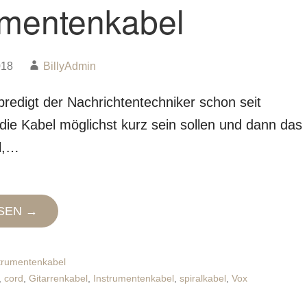
umentenkabel
018
BillyAdmin
predigt der Nachrichtentechniker schon seit
die Kabel möglichst kurz sein sollen und dann das
l,…
SEN →
trumentenkabel
,
cord
,
Gitarrenkabel
,
Instrumentenkabel
,
spiralkabel
,
Vox