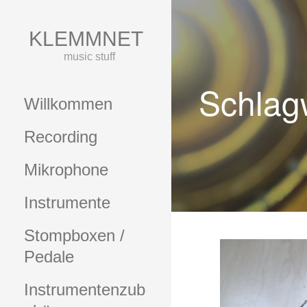
Zum
Inhalt
KLEMMNET
springen
music stuff
Schlagw
Willkommen
Recording
Mikrophone
Instrumente
Stompboxen /
Pedale
Instrumentenzub