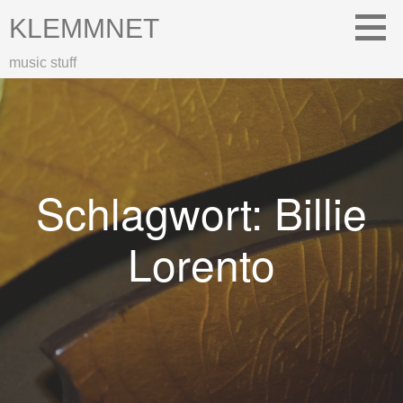
Zum
KLEMMNET
Inhalt
springen
music stuff
Schlagwort: Billie
Lorento