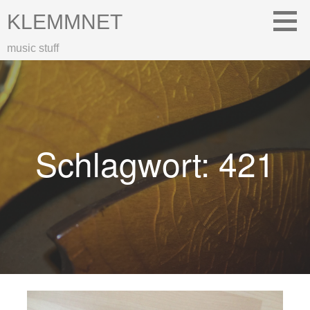
Zum
KLEMMNET
Inhalt
springen
music stuff
Schlagwort: 421