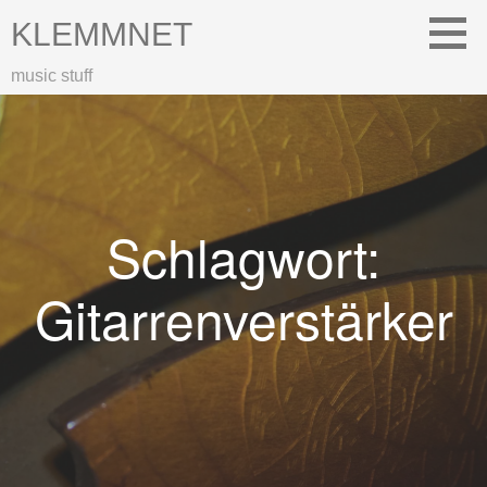
Zum
KLEMMNET
Inhalt
springen
music stuff
Schlagwort:
Gitarrenverstärker