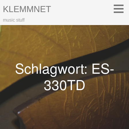
Zum
KLEMMNET
Inhalt
springen
music stuff
Schlagwort: ES-
330TD