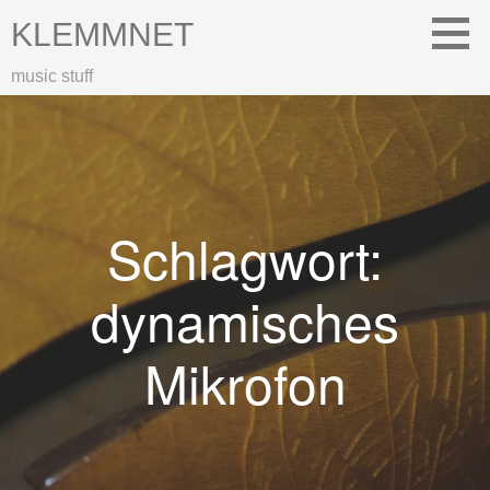
Zum
KLEMMNET
Inhalt
springen
music stuff
Schlagwort:
dynamisches
Mikrofon