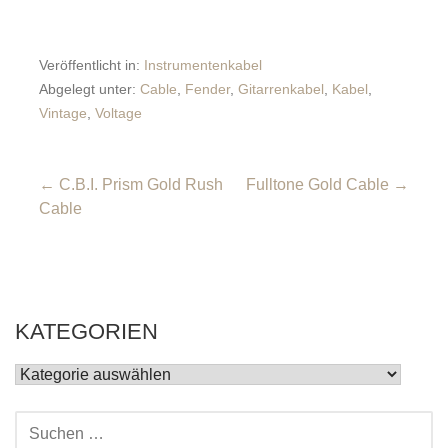
Veröffentlicht in:
Instrumentenkabel
Abgelegt unter:
Cable
,
Fender
,
Gitarrenkabel
,
Kabel
,
Vintage
,
Voltage
Beitragsnavigation
← C.B.I. Prism Gold Rush
Fulltone Gold Cable →
Cable
KATEGORIEN
KATEGORIEN
SUCHEN
NACH: