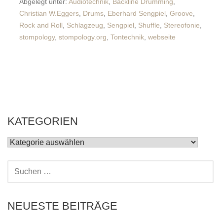
Abgelegt unter:
Audiotechnik
,
Backline Drumming
,
Christian W.Eggers
,
Drums
,
Eberhard Sengpiel
,
Groove
,
Rock and Roll
,
Schlagzeug
,
Sengpiel
,
Shuffle
,
Stereofonie
,
stompology
,
stompology.org
,
Tontechnik
,
webseite
KATEGORIEN
KATEGORIEN
SUCHEN
NACH:
NEUESTE BEITRÄGE