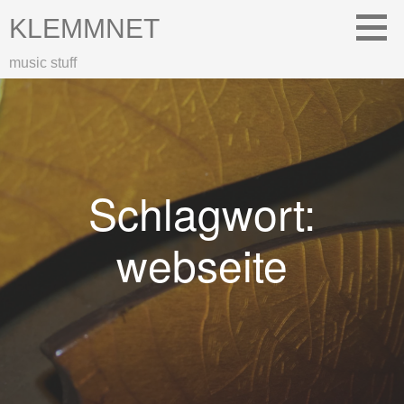
Zum
KLEMMNET
Inhalt
springen
music stuff
Schlagwort:
webseite