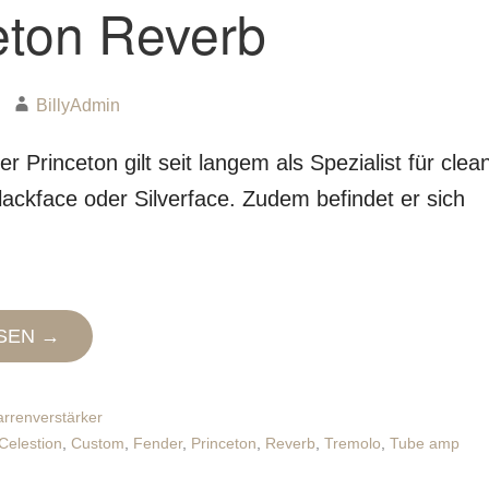
eton Reverb
BillyAdmin
r Princeton gilt seit langem als Spezialist für clea
ackface oder Silverface. Zudem befindet er sich
SEN →
arrenverstärker
Celestion
,
Custom
,
Fender
,
Princeton
,
Reverb
,
Tremolo
,
Tube amp