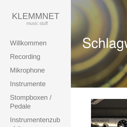
Zum
Inhalt
KLEMMNET
springen
music stuff
Schlag
Willkommen
Recording
Mikrophone
Instrumente
Stompboxen /
Pedale
Instrumentenzub