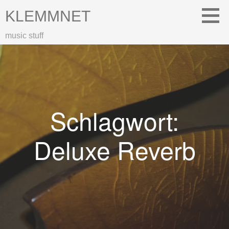
Zum
KLEMMNET
Inhalt
springen
music stuff
Schlagwort:
Deluxe Reverb