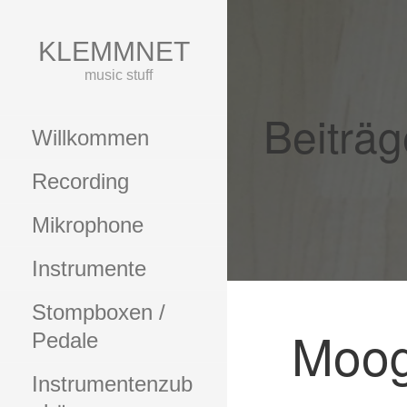
Zum
Inhalt
KLEMMNET
springen
music stuff
Beiträg
Willkommen
Recording
Mikrophone
Instrumente
Stompboxen /
Moog
Pedale
Instrumentenzub