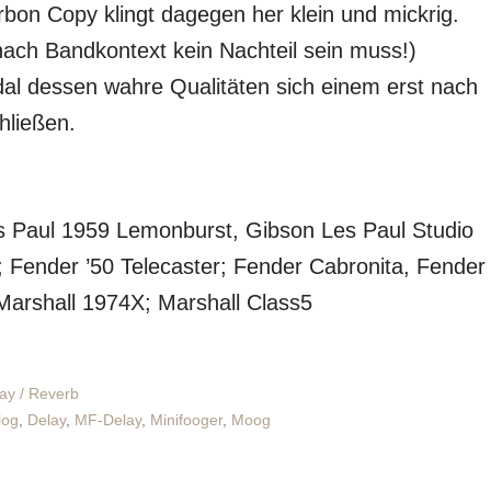
on Copy klingt dagegen her klein und mickrig.
nach Bandkontext kein Nachteil sein muss!)
dal dessen wahre Qualitäten sich einem erst nach
hließen.
 Paul 1959 Lemonburst, Gibson Les Paul Studio
 Fender ’50 Telecaster; Fender Cabronita, Fender
 Marshall 1974X; Marshall Class5
ay / Reverb
log
,
Delay
,
MF-Delay
,
Minifooger
,
Moog