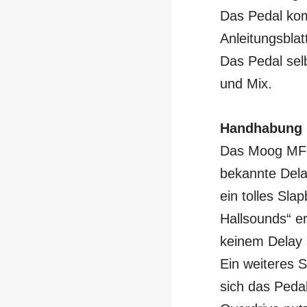
Das Pedal kom
Anleitungsblat
Das Pedal selb
und Mix.
Handhabung 
Das Moog MF-D
bekannte Delay
ein tolles Sl
Hallsounds“ er
keinem Delay
Ein weiteres S
sich das Pedal