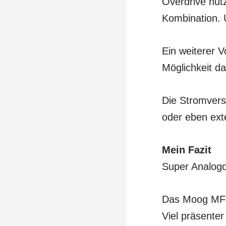
Overdrive nut
Kombination. U
Ein weiterer V
Möglichkeit da
Die Stromvers
oder eben ext
Mein Fazit
Super Analogd
Das Moog MF-D
Viel präsente