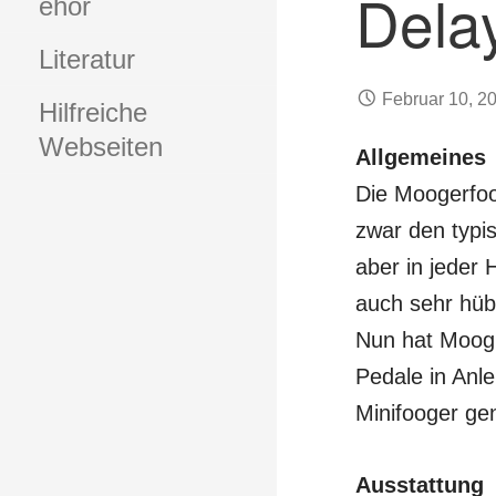
Dela
ehör
Literatur
Februar 10, 2
Hilfreiche
Webseiten
Allgemeines
Die Moogerfoo
zwar den typis
aber in jeder
auch sehr hü
Nun hat Moog, 
Pedale in Anl
Minifooger ge
Ausstattung