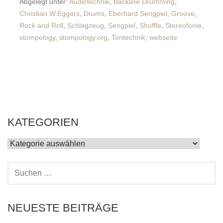
Abgelegt unter:
Audiotechnik
,
Backline Drumming
,
Christian W.Eggers
,
Drums
,
Eberhard Sengpiel
,
Groove
,
Rock and Roll
,
Schlagzeug
,
Sengpiel
,
Shuffle
,
Stereofonie
,
stompology
,
stompology.org
,
Tontechnik
,
webseite
KATEGORIEN
KATEGORIEN
SUCHEN
NACH:
NEUESTE BEITRÄGE