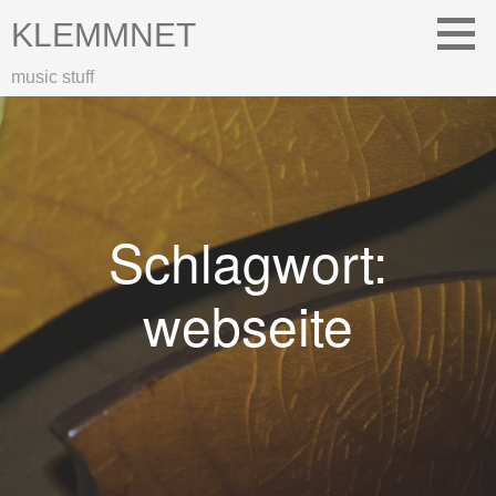
Zum
KLEMMNET
Inhalt
springen
music stuff
Schlagwort:
webseite