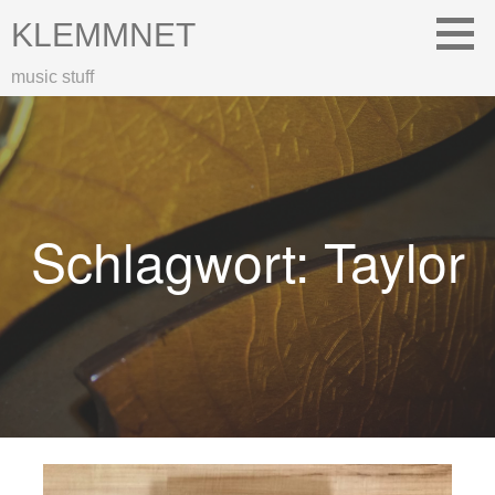
Zum
KLEMMNET
Inhalt
springen
music stuff
Schlagwort: Taylor