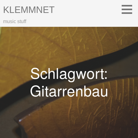
Zum
KLEMMNET
Inhalt
springen
music stuff
Schlagwort:
Gitarrenbau