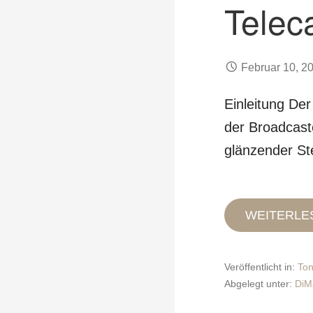
Telec
Februar 10, 2
Einleitung Der
der Broadcaste
glänzender S
WEITERLE
Veröffentlicht in:
To
Abgelegt unter:
DiM