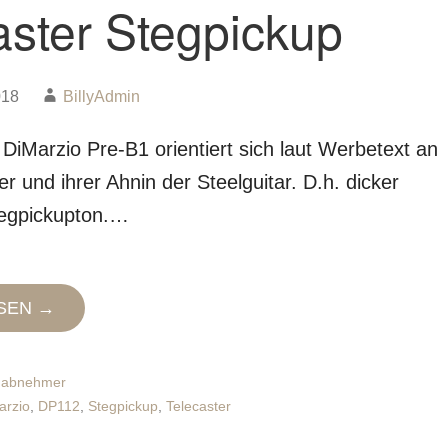
aster Stegpickup
018
BillyAdmin
 DiMarzio Pre-B1 orientiert sich laut Werbetext an
r und ihrer Ahnin der Steelguitar. D.h. dicker
tegpickupton.…
SEN →
nabnehmer
arzio
,
DP112
,
Stegpickup
,
Telecaster