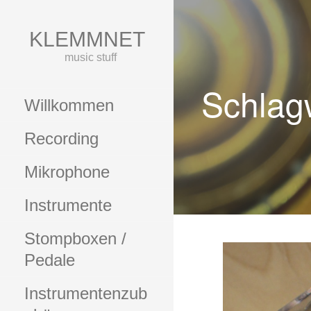
Zum
Inhalt
KLEMMNET
springen
music stuff
Schlag
Willkommen
Recording
Mikrophone
Instrumente
Stompboxen /
Pedale
Instrumentenzub