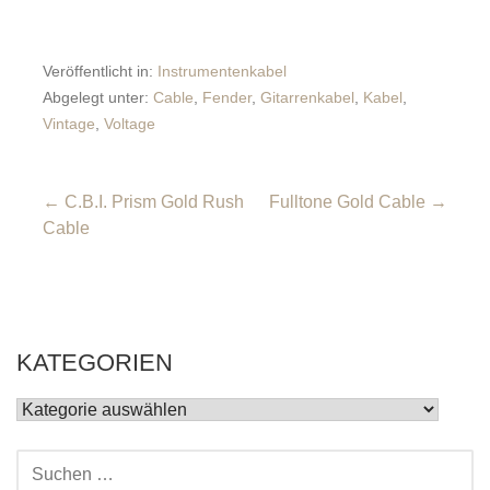
Veröffentlicht in:
Instrumentenkabel
Abgelegt unter:
Cable
,
Fender
,
Gitarrenkabel
,
Kabel
,
Vintage
,
Voltage
Beitragsnavigation
← C.B.I. Prism Gold Rush
Fulltone Gold Cable →
Cable
KATEGORIEN
KATEGORIEN
SUCHEN
NACH: